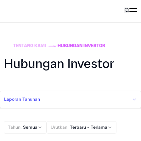
Pilar Bisnis
TENTANG KAMI
HUBUNGAN INVESTOR
Tentang Kami
Hubungan Investor
Karir
Laporan Tahunan
Informasi
Tahun
:
Semua
Urutkan
:
Terbaru - Terlama
ID
Hubungi Kami