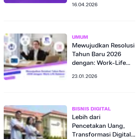
Menjadi Tuan Rumah
16.04.2026
TEMAN Conference
2026 ke-22 yang
Akan
UMUM
Diselenggarakan di
Mewujudkan Resolusi
Bali
Tahun Baru 2026
dengan: Work-Life
Balance
23.01.2026
BISNIS DIGITAL
Lebih dari
Pencetakan Uang,
Transformasi Digital