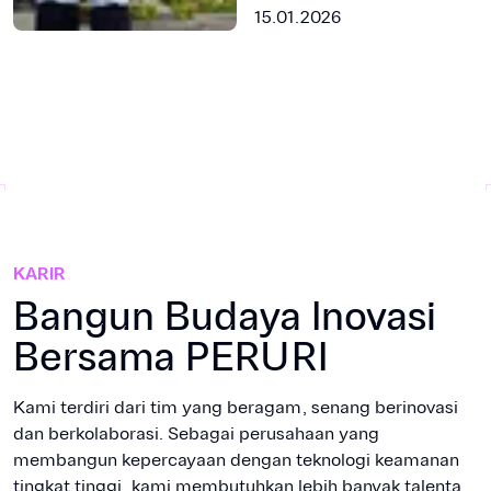
PERURI Menjawab
15.01.2026
Tantangan Zaman
KARIR
Bangun Budaya Inovasi
Bersama PERURI
Kami terdiri dari tim yang beragam, senang berinovasi
dan berkolaborasi. Sebagai perusahaan yang
membangun kepercayaan dengan teknologi keamanan
tingkat tinggi, kami membutuhkan lebih banyak talenta