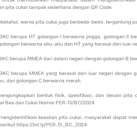
an pita cukai tampak sederhana dengan QR Code.
diketahui, warna pita cukai juga berbeda-beda, tergantung 
BKC berupa HT golongan I berwarna jingga, golongan II ber
golongan berwarna abu-abu dan HT yang berasal dari luar n
BKC berupa MMEA dari dalam negeri dengan golongan B berw
BKC berupa MMEA yang berasal dari luar negeri dengan g
u, dan golongan C berwarna merah.
engungkapkan bentuk fisik, spesifikasi, dan desain pita 
al Bea dan Cukai Nomor PER-15/BC/2024.
mengidentifikasi keaslian pita cukai, masyarakat dapat me
berikut
https://bit.ly/PER-15_BC_2024.