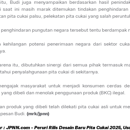
 itu, Budi juga menyampaikan berdasarkan hasil penind
 saat ini masih marak ditemukan tindakan penghindaran
an pita cukai palsu, pelekatan pita cukai yang salah peruntu
k penghindaran pungutan negara tersebut tentu berdampak n
 kehilangan potensi penerimaan negara dari sektor cu
ya.
arena itu, dibutuhkan sinergi dari semua pihak termasuk 
ahui penyalahgunaan pita cukai di sekitarnya.
engajak masyarakat untuk menjadi konsumen cerdas den
 yang dibeli dan menolak penggunaan produk (BKC) ilegal.
kan produk yang dibeli telah dilekati pita cukai asli untuk
” pesan Budi.
(mrk/jpnn)
r : JPNN.com
- Peruri Rilis Desain Baru Pita Cukai 2025,