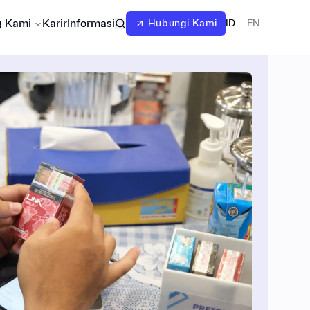
g Kami
Karir
Informasi
Hubungi Kami
ID
EN
Komitmen Kami
gy
Government Technology
ID
EN