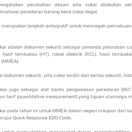
engatakan perubahan desain pita cukai dilakukan s
malisasi peredaran barang kena cukai ilegal.
ni merupakan langkah antisipatif untuk mencegah pemalsuan 
ukai adalah dokumen sekuriti sebagai penanda pelunasan cu
 hasil tembakau (HT), rokok elektrik (REL), hasil temba
l (MMEA).
 dokumen sekuriti, pita cukai terdiri dari kertas sekuriti, hol
ukai juga sebagai alat bantu pengawasan peredaran BKC
kan tarif (quantitative measurement) yang tujuan utamanya 
ukai pada tahun ini untuk MMEA dalam negeri maupun dari lua
erupa Quick Response (QR) Code.
i untuk memudahkan masyarakat dalam mengidentifikasi 