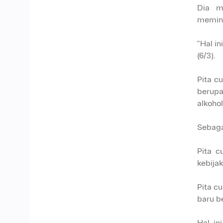
Dia m
memini
"Hal i
(6/3).
Pita c
berupa
alkoho
Sebagai
Pita c
kebija
Pita c
baru b
Hal in