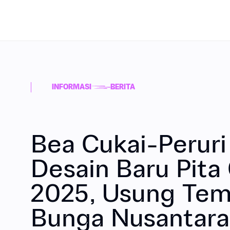
Tentang Perusahaan
Korpor
Pilar Bisnis
INFORMASI
BERITA
Tentang Kami
Bea Cukai-Peruri 
Karir
Banknote Printing Technology
Securit
Desain Baru Pita
Informasi
2025, Usung Tem
Bunga Nusantara