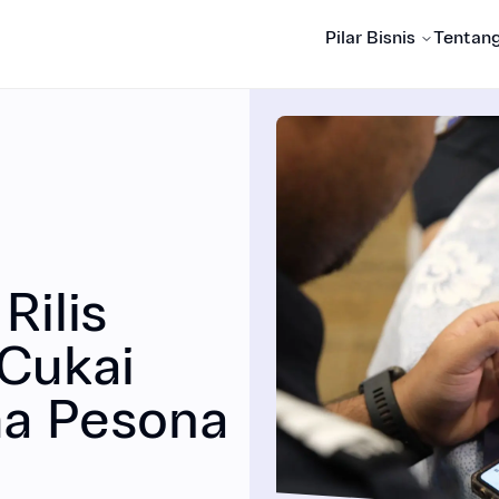
Pilar Bisnis
Tentan
asi
Hubungan Investor
Rilis
y Printing Technology
Digital Security Technolo
 Cukai
a Pesona
Hubungi Kami