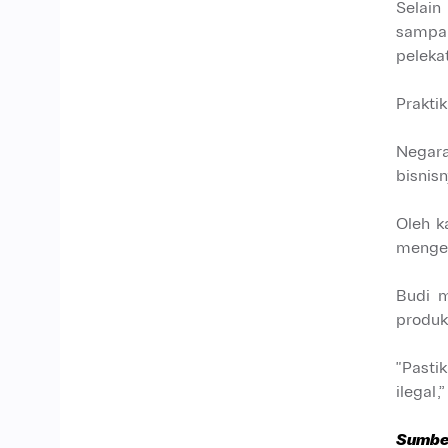
Selain
sampai
pelekat
Prakti
Negara
bisnisn
Oleh k
menget
Budi m
produk
"Pasti
ilegal,
Sumbe