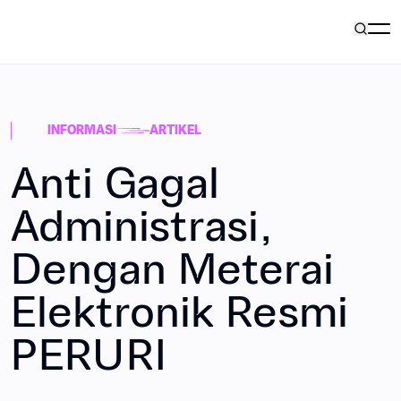
Pilar Bisnis
INFORMASI
ARTIKEL
Tentang Kami
Anti Gagal
Administrasi,
Karir
Dengan Meterai
Elektronik Resmi
Informasi
PERURI
ID
Hubungi Kami