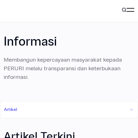
Pilar Bisnis
Informasi
Tentang Kami
Membangun kepercayaan masyarakat kepada
PERURI melalu transparansi dan keterbukaan
informasi.
Karir
Informasi
Artikel
ID
Hubungi Kami
Artikel Terkini