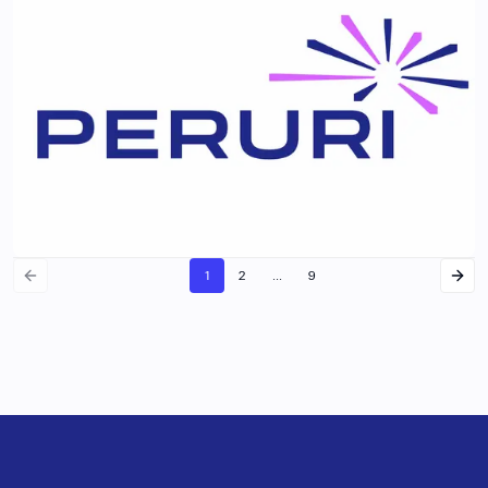
1
2
...
9